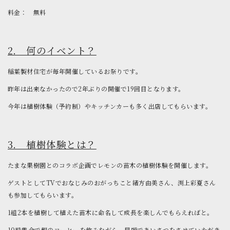
料金： 無料
2. 何のイベント？
稲葉製材住宅が毎年開催しているお祭りです。
昨年は出来なかったので2年ぶりの開催で19回目となります。
今年は植樹体験（予約制）やキッチンカーも多く出店してもらいます。
3. 植樹体験とは？
たまな果樹園とのコラボ企画でレモンの苗木の植樹体験を開催します。
ゲストとしてTVでおなじみのおがっちこと緒方由美さん、渕上彩夏さん
も参加してもらいます。
1組2本を植樹して植えた苗木に命名して成長を楽しんでもらえればと。
10時集合で朝のコーヒーを飲みながら、冒頭であいさつをさせていただき